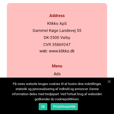
Address
web:
www.klikko.dk
Menu
Ads
About Us
På vores website bruges cookies til at huske dine indstillinger,
Cookies
statistik og personalisering af indhold og annoncer. Denne
information deles med tredjepart. Ved fortsat brug af websiden
Contact
godkender du cookiepolitikken.
Sitemap
Ok
Privatlivspolitik