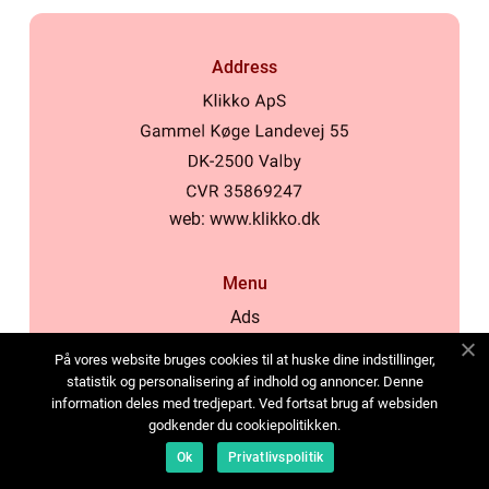
Address
web:
www.klikko.dk
Menu
Ads
About Us
På vores website bruges cookies til at huske dine indstillinger,
Cookies
statistik og personalisering af indhold og annoncer. Denne
information deles med tredjepart. Ved fortsat brug af websiden
Contact
godkender du cookiepolitikken.
Sitemap
Ok
Privatlivspolitik