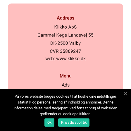
Address
web:
www.klikko.dk
Menu
Ads
About Us
På vores website bruges cookies til at huske dine indstillinger,
Cookies
statistik og personalisering af indhold og annoncer. Denne
information deles med tredjepart. Ved fortsat brug af websiden
Contact
godkender du cookiepolitikken.
Sitemap
Ok
Privatlivspolitik