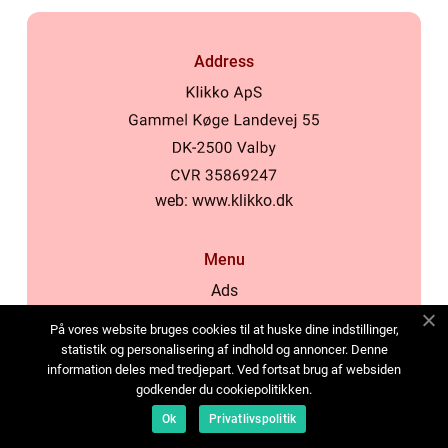
Address
web:
www.klikko.dk
Menu
Ads
About Us
På vores website bruges cookies til at huske dine indstillinger,
Cookies
statistik og personalisering af indhold og annoncer. Denne
information deles med tredjepart. Ved fortsat brug af websiden
Contact
godkender du cookiepolitikken.
Sitemap
Ok
Privatlivspolitik