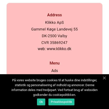
Address
web:
www.klikko.dk
Menu
Ads
About Us
På vores website bruges cookies til at huske dine indstillinger,
Cookies
statistik og personalisering af indhold og annoncer. Denne
information deles med tredjepart. Ved fortsat brug af websiden
Contact
godkender du cookiepolitikken.
Sitemap
Ok
Privatlivspolitik