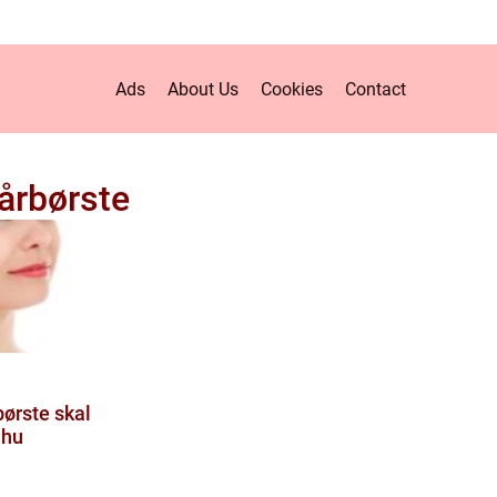
Ads
About Us
Cookies
Contact
årbørste
ørste skal
mhu