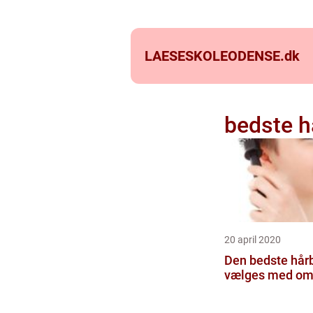
LAESESKOLEODENSE.
dk
bedste h
20 april 2020
Den bedste hårb
vælges med o