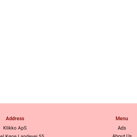
Address
Menu
Ads
About Us