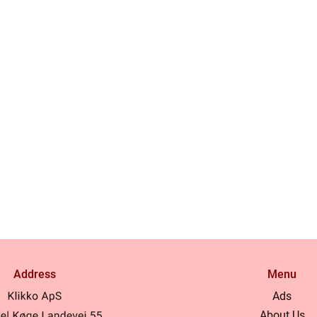
Address
Menu
Ads
About Us