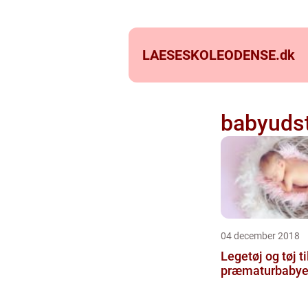
LAESESKOLEODENSE.
dk
babyuds
04 december 2018
Legetøj og tøj ti
præmaturbabye