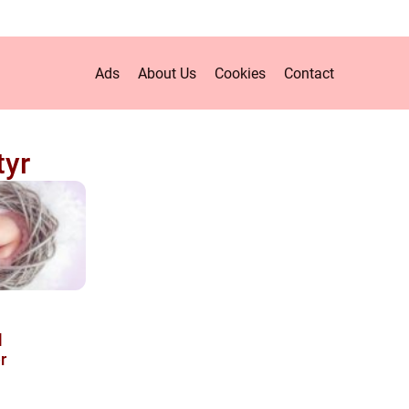
Ads
About Us
Cookies
Contact
tyr
l
r