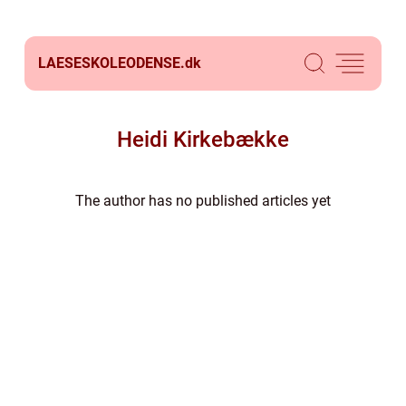
LAESESKOLEODENSE.
dk
Heidi Kirkebække
The author has no published articles yet