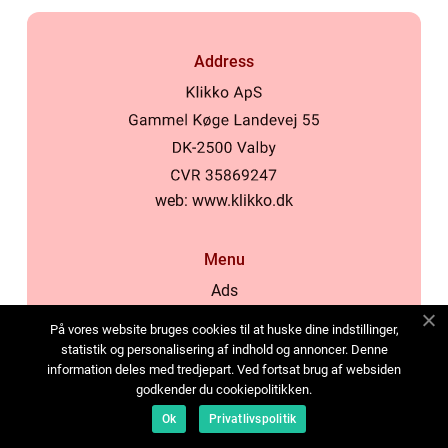
Address
web:
www.klikko.dk
Menu
Ads
About Us
På vores website bruges cookies til at huske dine indstillinger,
Cookies
statistik og personalisering af indhold og annoncer. Denne
information deles med tredjepart. Ved fortsat brug af websiden
Contact
godkender du cookiepolitikken.
Sitemap
Ok
Privatlivspolitik