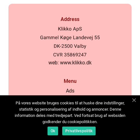
Address
web:
www.klikko.dk
Menu
Ads
About Us
På vores website bruges cookies til at huske dine indstillinger,
Cookies
statistik og personalisering af indhold og annoncer. Denne
information deles med tredjepart. Ved fortsat brug af websiden
Contact
godkender du cookiepolitikken.
Sitemap
Ok
Privatlivspolitik